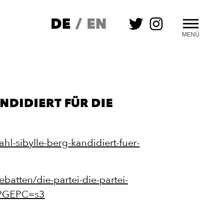
DE
/
EN
MENÜ
NDIDIERT FÜR DIE
hl-sibylle-berg-kandidiert-fuer-
ebatten/die-partei-die-partei-
ml?GEPC=s3