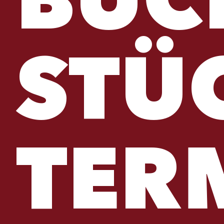
BÜC
STÜ
TER