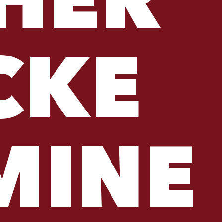
HER
CKE
MINE